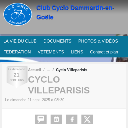
Panneau de gestion des cookies
Club Cyclo Dammartin-en-
Goële
LA VIE DU CLUB
DOCUMENTS
PHOTOS & VIDÉOS
FEDERATION
VETEMENTS
LIENS
Contact et plan
Le
dimanche
Accueil
Cyclo Villeparisis
21
CYCLO
SEPT.
2025
VILLEPARISIS
Le
dimanche
21
sept.
2025
à 08h30