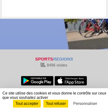
SPORTS
REGIONS
8496
visites
Charte cookies
Gestion des cookies
Ce site utilise des cookies et vous donne le contrôle sur ceux
Informations légales
Signaler un contenu inapproprié
que vous souhaitez activer
Tout accepter
Tout refuser
Personnaliser
Envie de participer ?
Connexion