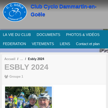
Panneau de gestion des cookies
Club Cyclo Dammartin-en-
Goële
LA VIE DU CLUB
DOCUMENTS
PHOTOS & VIDÉOS
FEDERATION
VETEMENTS
LIENS
Contact et plan
Accueil
Esbly 2024
ESBLY 2024
Groupe 1